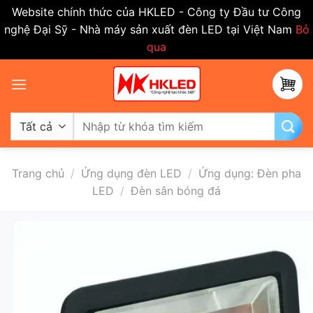
Website chính thức của HKLED - Công ty Đầu tư Công
nghệ Đại Sỹ - Nhà máy sản xuất đèn LED tại Việt Nam
Bỏ
qua
Bỏ
qua
nội
dung
Tìm
kiếm:
Trang chủ
/
Ứng dụng đèn LED
/
Ứng dụng: Đèn pha
LED
/
Đèn sân bóng đá
-50%