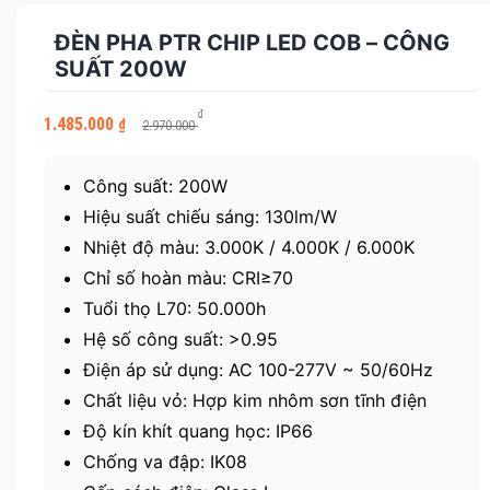
ĐÈN PHA PTR CHIP LED COB – CÔNG
SUẤT 200W
Giá
Giá
₫
1.485.000
₫
2.970.000
gốc
hiện
là:
tại
2.970.000 ₫.
là:
Công suất: 200W
1.485.000 ₫.
Hiệu suất chiếu sáng: 130lm/W
Nhiệt độ màu: 3.000K / 4.000K / 6.000K
Chỉ số hoàn màu: CRI≥70
Tuổi thọ L70: 50.000h
Hệ số công suất: >0.95
Điện áp sử dụng: AC 100-277V ~ 50/60Hz
Chất liệu vỏ: Hợp kim nhôm sơn tĩnh điện
Độ kín khít quang học: IP66
Chống va đập: IK08