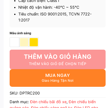
Cấp cách điện: Class I
Nhiệt độ vận hành: -40℃ ~ 55℃
Tiêu chuẩn: ISO 9001:2015, TCVN 7722-
1:2017
Màu ánh sáng
THÊM VÀO GIỎ HÀNG
MUA NGAY
SKU:
DPTRC200
Danh mục:
Đèn chiếu bãi đỗ xe
,
Đèn chiếu biển
quảng cáo
,
Đèn chiếu sáng ngã tư
,
Đèn LED pha