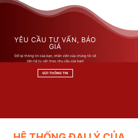
có
có
nhiều
nhiều
biến
biến
thể.
thể.
Các
Các
tùy
tùy
YÊU CẦU TƯ VẤN, BÁO
chọn
chọn
GIÁ
có
có
Để lại thông tin của bạn, nhân viên của chúng tôi sẽ
thể
thể
liên hệ tư vấn theo nhu cầu của bạn!
được
được
chọn
chọn
GỬI THÔNG TIN
trên
trên
trang
trang
sản
sản
phẩm
phẩm
HỆ THỐNG ĐẠI LÝ CỦA