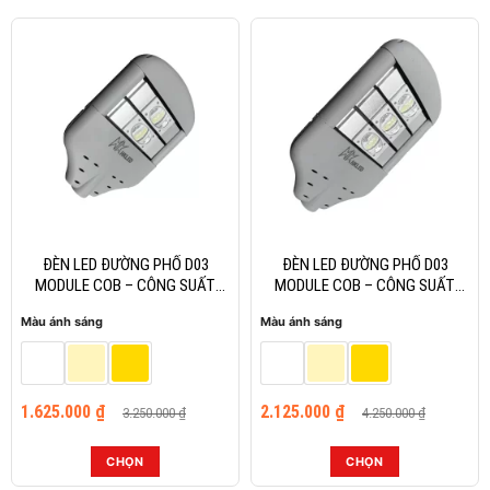
-50%
-50%
ĐÈN LED ĐƯỜNG PHỐ D03
ĐÈN LED ĐƯỜNG PHỐ D03
MODULE COB – CÔNG SUẤT
MODULE COB – CÔNG SUẤT
100W
150W
Màu ánh sáng
Màu ánh sáng
Giá
Giá
Giá
Giá
1.625.000
₫
2.125.000
₫
3.250.000
₫
4.250.000
₫
gốc
hiện
gốc
hiện
là:
tại
là:
tại
3.250.000 ₫.
là:
4.250.000 ₫.
là:
CHỌN
CHỌN
1.625.000 ₫.
2.125.000 ₫.
Sản
Sản