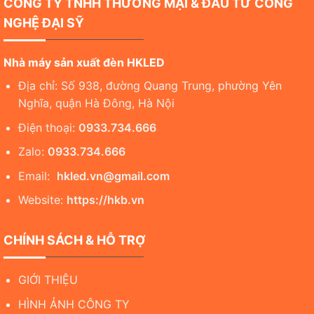
CÔNG TY TNHH THƯƠNG MẠI & ĐẦU TƯ CÔNG
NGHỆ ĐẠI SỸ
Nhà máy sản xuất đèn HKLED
Địa chỉ: Số 938, đường Quang Trung, phường Yên
Nghĩa, quận Hà Đông, Hà Nội
Điện thoại:
0933.734.666
Zalo:
0933.734.666
Email:
hkled.vn@gmail.com
Website:
https://hkb.vn
CHÍNH SÁCH & HỖ TRỢ
GIỚI THIỆU
HÌNH ẢNH CÔNG TY