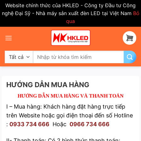
Website chính thức của HKLED - Công ty Đầu tư Công
nghệ Đại Sỹ - Nhà máy sản xuất đèn LED tại Việt Nam
Bỏ
qua
Bỏ
qua
nội
dung
Tìm
kiếm:
HƯỚNG DẪN MUA HÀNG
HƯỚNG DẪN MUA HÀNG
VÀ THANH TOÁN
I – Mua hàng: Khách hàng đặt hàng trực tiếp
trên Website hoặc gọi điện thoại đến số Hotline
:
0933 734 666
Hoặc
0966 734 666
II- Thanh toán: Có 2 hình thức thanh toán: