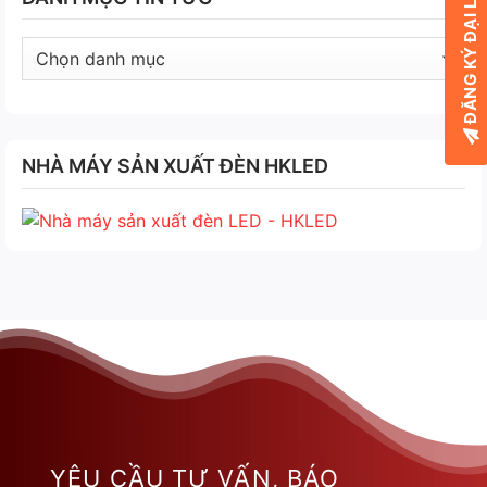
ĐĂNG KÝ ĐẠI LÝ
Danh
mục
tin
tức
NHÀ MÁY SẢN XUẤT ĐÈN HKLED
YÊU CẦU TƯ VẤN, BÁO