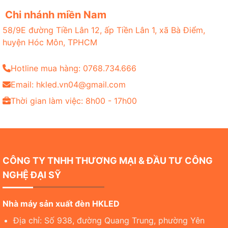
Chi nhánh miền Nam
58/9E đường Tiền Lân 12, ấp Tiền Lân 1, xã Bà Điểm,
huyện Hóc Môn, TPHCM
Hotline mua hàng: 0768.734.666
Email: hkled.vn04@gmail.com
Thời gian làm việc: 8h00 - 17h00
CÔNG TY TNHH THƯƠNG MẠI & ĐẦU TƯ CÔNG
NGHỆ ĐẠI SỸ
Nhà máy sản xuất đèn HKLED
Địa chỉ: Số 938, đường Quang Trung, phường Yên