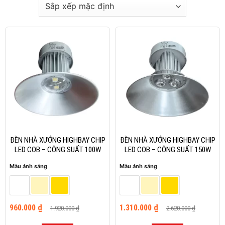
-50%
-50%
ĐÈN NHÀ XƯỞNG HIGHBAY CHIP
ĐÈN NHÀ XƯỞNG HIGHBAY CHIP
LED COB – CÔNG SUẤT 100W
LED COB – CÔNG SUẤT 150W
Màu ánh sáng
Màu ánh sáng
Giá
Giá
Giá
Giá
960.000
₫
1.310.000
₫
1.920.000
₫
2.620.000
₫
gốc
hiện
gốc
hiện
là:
tại
là:
tại