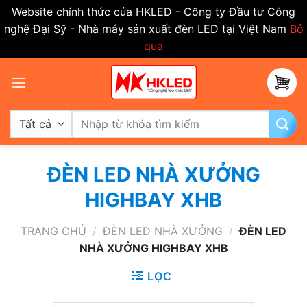
Website chính thức của HKLED - Công ty Đầu tư Công
nghệ Đại Sỹ - Nhà máy sản xuất đèn LED tại Việt Nam
Bỏ
qua
Bỏ
qua
nội
dung
Tìm
kiếm:
ĐÈN LED NHÀ XƯỞNG
HIGHBAY XHB
TRANG CHỦ
/
ĐÈN LED NHÀ XƯỞNG
/
ĐÈN LED
NHÀ XƯỞNG HIGHBAY XHB
LỌC