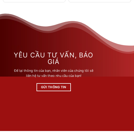
3.415.000 ₫.
575.000 ₫.
Sản
Sản
phẩm
phẩm
này
này
có
có
nhiều
nhiều
biến
biến
thể.
thể.
Các
Các
tùy
tùy
YÊU CẦU TƯ VẤN, BÁO
chọn
chọn
GIÁ
có
có
Để lại thông tin của bạn, nhân viên của chúng tôi sẽ
thể
thể
liên hệ tư vấn theo nhu cầu của bạn!
được
được
chọn
chọn
GỬI THÔNG TIN
trên
trên
trang
trang
sản
sản
phẩm
phẩm