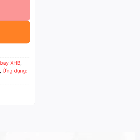
hbay XHB
,
,
Ứng dụng: