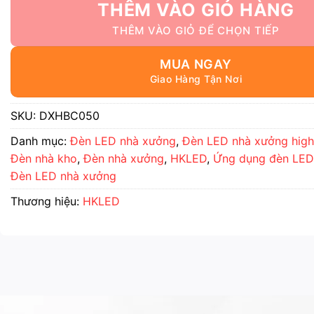
THÊM VÀO GIỎ HÀNG
MUA NGAY
SKU:
DXHBC050
Danh mục:
Đèn LED nhà xưởng
,
Đèn LED nhà xưởng hig
Đèn nhà kho
,
Đèn nhà xưởng
,
HKLED
,
Ứng dụng đèn LED
Đèn LED nhà xưởng
Thương hiệu:
HKLED