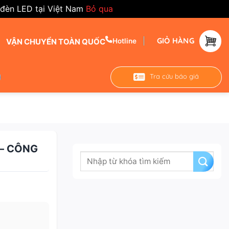
 đèn LED tại Việt Nam
Bỏ qua
GIỎ HÀNG
VẬN CHUYỂN TOÀN QUỐC
Hotline
Tra cứu báo giá
 – CÔNG