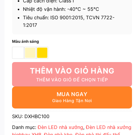
Cấp cách điện: Class I
Nhiệt độ vận hành: -40℃ ~ 55℃
Tiêu chuẩn: ISO 9001:2015, TCVN 7722-
1:2017
Màu ánh sáng
THÊM VÀO GIỎ HÀNG
MUA NGAY
SKU:
DXHBC100
Danh mục:
Đèn LED nhà xưởng
,
Đèn LED nhà xưởng
highbay XHB
,
Đèn nhà kho
,
Đèn nhà thi đấu thể