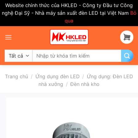
Website chính thức của HKLED - Công ty Đầu tư Công
nghệ Đại Sỹ - Nhà máy sản xuất đèn LED tại Việt Nam
Bỏ
qua
Bỏ
qua
nội
dung
Tìm
kiếm:
Trang chủ
/
Ứng dụng đèn LED
/
Ứng dụng: Đèn LED
nhà xưởng
/
Đèn nhà kho
-50%