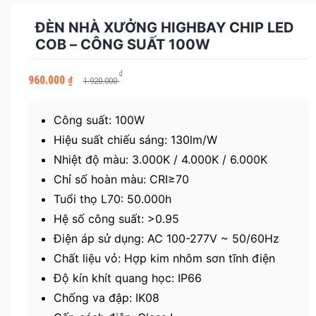
ĐÈN NHÀ XƯỞNG HIGHBAY CHIP LED
COB – CÔNG SUẤT 100W
Giá
Giá
₫
960.000
₫
1.920.000
gốc
hiện
là:
tại
1.920.000 ₫.
là:
Công suất: 100W
960.000 ₫.
Hiệu suất chiếu sáng: 130lm/W
Nhiệt độ màu: 3.000K / 4.000K / 6.000K
Chỉ số hoàn màu: CRI≥70
Tuổi thọ L70: 50.000h
Hệ số công suất: >0.95
Điện áp sử dụng: AC 100-277V ~ 50/60Hz
Chất liệu vỏ: Hợp kim nhôm sơn tĩnh điện
Độ kín khít quang học: IP66
Chống va đập: IK08