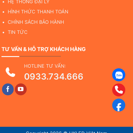
HỆ THỐNG ĐẠI LÝ
HÌNH THỨC THANH TOÁN
CHÍNH SÁCH BẢO HÀNH
TIN TỨC
TƯ VẤN & HỖ TRỢ KHÁCH HÀNG
HOTLINE TƯ VẤN:
0933.734.666