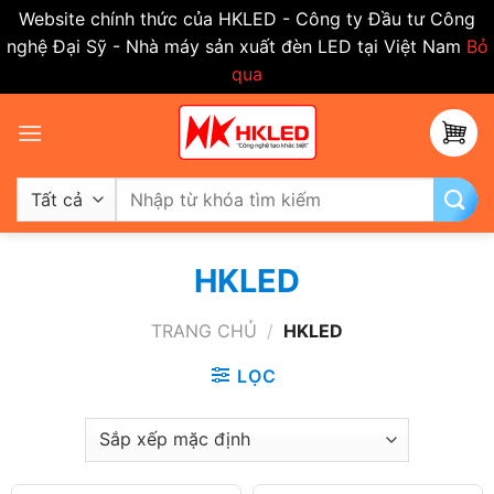
Website chính thức của HKLED - Công ty Đầu tư Công
nghệ Đại Sỹ - Nhà máy sản xuất đèn LED tại Việt Nam
Bỏ
qua
Bỏ
qua
nội
dung
Tìm
kiếm:
HKLED
TRANG CHỦ
/
HKLED
LỌC