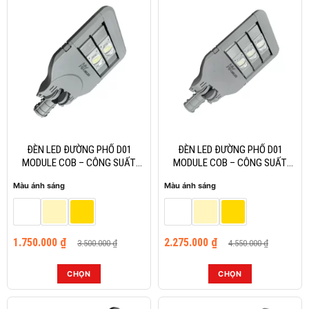
-50%
-50%
ĐÈN LED ĐƯỜNG PHỐ D01
ĐÈN LED ĐƯỜNG PHỐ D01
MODULE COB – CÔNG SUẤT
MODULE COB – CÔNG SUẤT
100W
150W
Màu ánh sáng
Màu ánh sáng
Giá
Giá
Giá
Giá
1.750.000
₫
2.275.000
₫
3.500.000
₫
4.550.000
₫
gốc
hiện
gốc
hiện
là:
tại
là:
tại
3.500.000 ₫.
là:
4.550.000 ₫.
là:
CHỌN
CHỌN
1.750.000 ₫.
2.275.000 ₫.
Sản
Sản
phẩm
phẩm