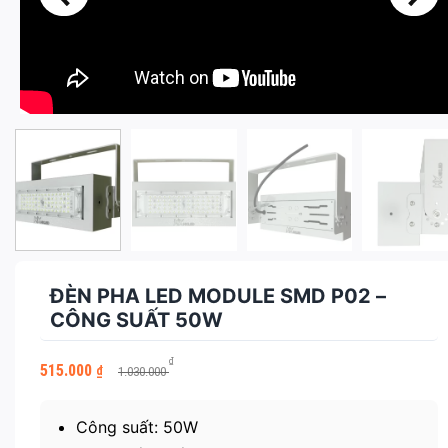
ĐÈN PHA LED MODULE SMD P02 –
CÔNG SUẤT 50W
Giá
Giá
₫
515.000
₫
1.030.000
gốc
hiện
là:
tại
1.030.000 ₫.
là:
Công suất: 50W
515.000 ₫.