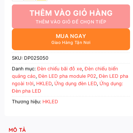
THÊM VÀO GIỎ HÀNG
MUA NGAY
SKU:
DP02S050
Danh mục:
Đèn chiếu bãi đỗ xe
,
Đèn chiếu biển
quảng cáo
,
Đèn LED pha module P02
,
Đèn LED pha
ngoài trời
,
HKLED
,
Ứng dụng đèn LED
,
Ứng dụng:
Đèn pha LED
Thương hiệu:
HKLED
MÔ TẢ