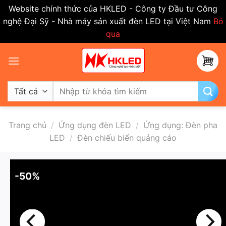
Website chính thức của HKLED - Công ty Đầu tư Công
nghệ Đại Sỹ - Nhà máy sản xuất đèn LED tại Việt Nam
Bỏ
qua
Bỏ
qua
nội
dung
Tìm
kiếm:
Trang chủ
/
Ứng dụng đèn LED
/
Ứng dụng: Đèn pha
LED
/
Đèn chiếu biển quảng cáo
-50%