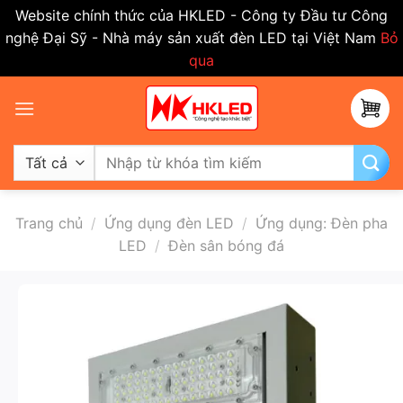
Website chính thức của HKLED - Công ty Đầu tư Công
nghệ Đại Sỹ - Nhà máy sản xuất đèn LED tại Việt Nam
Bỏ
qua
Bỏ
qua
nội
dung
Tìm
kiếm:
Trang chủ
/
Ứng dụng đèn LED
/
Ứng dụng: Đèn pha
LED
/
Đèn sân bóng đá
-50%