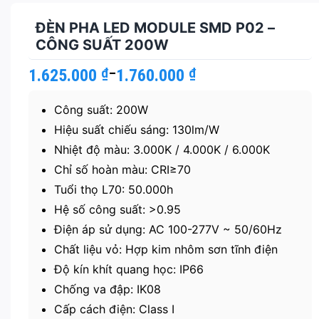
ĐÈN PHA LED MODULE SMD P02 –
CÔNG SUẤT 200W
1.625.000
Khoảng
₫
–
1.760.000
₫
giá:
từ
Công suất: 200W
1.625.000 ₫
đến
Hiệu suất chiếu sáng: 130lm/W
1.760.000 ₫
Nhiệt độ màu: 3.000K / 4.000K / 6.000K
Chỉ số hoàn màu: CRI≥70
Tuổi thọ L70: 50.000h
Hệ số công suất: >0.95
Điện áp sử dụng: AC 100-277V ~ 50/60Hz
Chất liệu vỏ: Hợp kim nhôm sơn tĩnh điện
Độ kín khít quang học: IP66
Chống va đập: IK08
Cấp cách điện: Class I