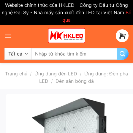
Website chính thức của HKLED - Công ty Đầu tư Công
nghệ Đại Sỹ - Nhà máy sản xuất đèn LED tại Việt Nam
Bỏ
qua
Bỏ
qua
nội
dung
Tìm
kiếm:
Trang chủ
/
Ứng dụng đèn LED
/
Ứng dụng: Đèn pha
LED
/
Đèn sân bóng đá