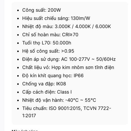
là:
tại
3.850.000 ₫.
là:
Công suất: 200W
1.925.000 ₫.
Hiệu suất chiếu sáng: 130lm/W
Nhiệt độ màu: 3.000K / 4.000K / 6.000K
Chỉ số hoàn màu: CRI≥70
Tuổi thọ L70: 50.000h
Hệ số công suất: >0.95
Điện áp sử dụng: AC 100-277V ~ 50/60Hz
Chất liệu vỏ: Hợp kim nhôm sơn tĩnh điện
Độ kín khít quang học: IP66
Chống va đập: IK08
Cấp cách điện: Class I
Nhiệt độ vận hành: -40℃ ~ 55℃
Tiêu chuẩn: ISO 9001:2015, TCVN 7722-
1:2017