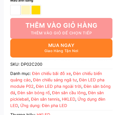
Màu ánh sáng
THÊM VÀO GIỎ HÀNG
MUA NGAY
SKU:
DP02C200
Danh mục:
Đèn chiếu bãi đỗ xe
,
Đèn chiếu biển
quảng cáo
,
Đèn chiếu sáng ngã tư
,
Đèn LED pha
module P02
,
Đèn LED pha ngoài trời
,
Đèn sân bóng
đá
,
Đèn sân bóng rổ
,
Đèn sân cầu lông
,
Đèn sân
pickleball
,
Đèn sân tennis
,
HKLED
,
Ứng dụng đèn
LED
,
Ứng dụng: Đèn pha LED
Thương hiệu:
HKLED