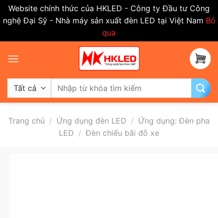
Website chính thức của HKLED - Công ty Đầu tư Công
nghệ Đại Sỹ - Nhà máy sản xuất đèn LED tại Việt Nam
Bỏ
qua
Bỏ
qua
nội
dung
Tìm
kiếm:
Trang chủ
/
Ứng dụng đèn LED
/
Ứng dụng: Đèn pha
LED
/
Đèn chiếu bãi đỗ xe
-50%