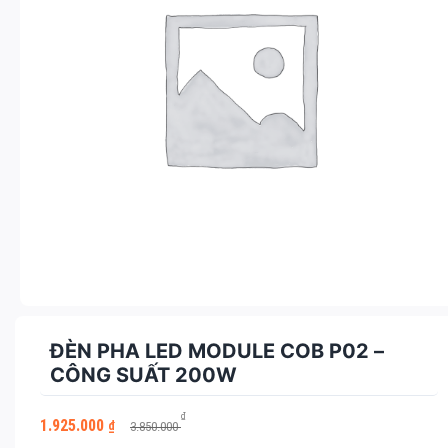
ĐÈN PHA LED MODULE COB P02 –
CÔNG SUẤT 200W
Giá
Giá
₫
1.925.000
₫
3.850.000
gốc
hiện