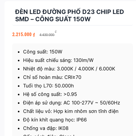
ĐÈN LED ĐƯỜNG PHỐ D23 CHIP LED
SMD – CÔNG SUẤT 150W
Giá
Giá
₫
2.215.000
₫
4.430.000
gốc
hiện
là:
tại
4.430.000 ₫.
là:
Công suất: 150W
2.215.000 ₫.
Hiệu suất chiếu sáng: 130lm/W
Nhiệt độ màu: 3.000K / 4.000K / 6.000K
Chỉ số hoàn màu: CRI≥70
Tuổi thọ L70: 50.000h
Hệ số công suất: >0.95
Điện áp sử dụng: AC 100-277V ~ 50/60Hz
Chất liệu vỏ: Hợp kim nhôm sơn tĩnh điện
Độ kín khít quang học: IP66
Chống va đập: IK08