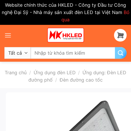
Website chính thức của HKLED - Công ty Đầu tư Công
nghệ Đại Sỹ - Nhà máy sản xuất đèn LED tại Việt Nam
Bỏ
qua
Bỏ
qua
nội
dung
Tìm
kiếm:
Trang chủ
/
Ứng dụng đèn LED
/
Ứng dụng: Đèn LED
đường phố
/
Đèn đường cao tốc
-50%