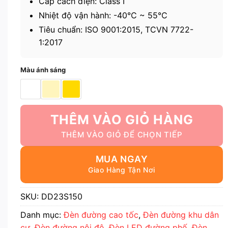
Cấp cách điện: Class I
Nhiệt độ vận hành: -40℃ ~ 55℃
Tiêu chuẩn: ISO 9001:2015, TCVN 7722-
1:2017
Màu ánh sáng
THÊM VÀO GIỎ HÀNG
MUA NGAY
SKU:
DD23S150
Danh mục:
Đèn đường cao tốc
,
Đèn đường khu dân
cư
,
Đèn đường nội đô
,
Đèn LED đường phố
,
Đèn