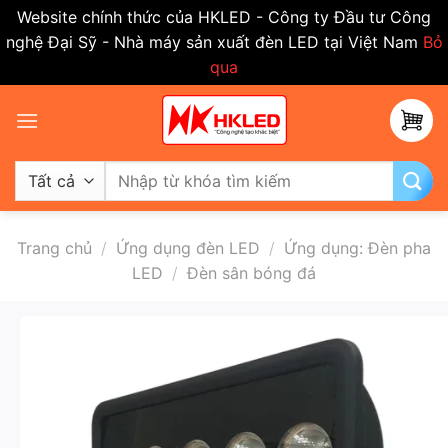
Website chính thức của HKLED - Công ty Đầu tư Công
nghệ Đại Sỹ - Nhà máy sản xuất đèn LED tại Việt Nam
Bỏ
qua
Bỏ
qua
nội
dung
Tìm
kiếm:
Trang chủ
/
Ứng dụng đèn LED
/
Ứng dụng: Đèn pha
LED
/
Đèn sân bóng đá
-50%