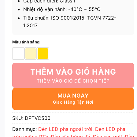
Cấp cách điện: Class I
Nhiệt độ vận hành: -40℃ ~ 55℃
Tiêu chuẩn: ISO 9001:2015, TCVN 7722-
1:2017
Màu ánh sáng
THÊM VÀO GIỎ HÀNG
MUA NGAY
SKU:
DPTVC500
Danh mục:
Đèn LED pha ngoài trời
,
Đèn LED pha
tròn vuông PTV
,
Đèn sân bóng đá
,
Đèn sân golf
,
Đèn