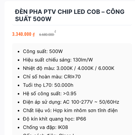
ĐÈN PHA PTV CHIP LED COB – CÔNG
SUẤT 500W
Giá
Giá
₫
3.340.000
₫
6.680.000
gốc
hiện
là:
tại
6.680.000 ₫.
là:
Công suất: 500W
3.340.000 ₫.
Hiệu suất chiếu sáng: 130lm/W
Nhiệt độ màu: 3.000K / 4.000K / 6.000K
Chỉ số hoàn màu: CRI≥70
Tuổi thọ L70: 50.000h
Hệ số công suất: >0.95
Điện áp sử dụng: AC 100-277V ~ 50/60Hz
Chất liệu vỏ: Hợp kim nhôm sơn tĩnh điện
Độ kín khít quang học: IP66
Chống va đập: IK08