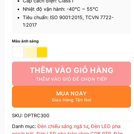
Cấp cách điện: Class I
Nhiệt độ vận hành: -40℃ ~ 55℃
Tiêu chuẩn: ISO 9001:2015, TCVN 7722-
1:2017
Màu ánh sáng
THÊM VÀO GIỎ HÀNG
MUA NGAY
SKU:
DPTRC300
Danh mục:
Đèn chiếu sáng ngã tư
,
Đèn LED pha
ngoài trời
,
Đèn LED pha tròn rộng COB PTR
,
Đèn