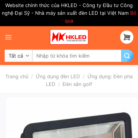
Website chính thức của HKLED - Công ty Đầu tư Công
nghệ Đại Sỹ - Nhà máy sản xuất đèn LED tại Việt Nam
Bỏ
qua
Bỏ
qua
nội
dung
Tìm
kiếm:
Trang chủ
/
Ứng dụng đèn LED
/
Ứng dụng: Đèn pha
LED
/
Đèn sân golf
-50%