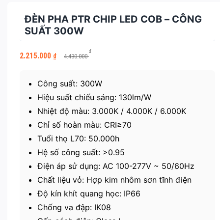
ĐÈN PHA PTR CHIP LED COB – CÔNG
SUẤT 300W
Giá
Giá
₫
2.215.000
₫
4.430.000
gốc
hiện
là:
tại
4.430.000 ₫.
là:
Công suất: 300W
2.215.000 ₫.
Hiệu suất chiếu sáng: 130lm/W
Nhiệt độ màu: 3.000K / 4.000K / 6.000K
Chỉ số hoàn màu: CRI≥70
Tuổi thọ L70: 50.000h
Hệ số công suất: >0.95
Điện áp sử dụng: AC 100-277V ~ 50/60Hz
Chất liệu vỏ: Hợp kim nhôm sơn tĩnh điện
Độ kín khít quang học: IP66
Chống va đập: IK08