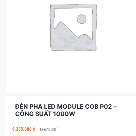
ĐÈN PHA LED MODULE COB P02 –
CÔNG SUẤT 1000W
Giá
Giá
₫
9.335.000
₫
18.670.000
gốc
hiện