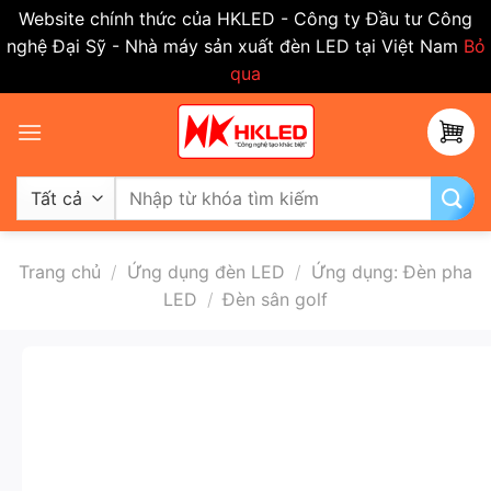
Website chính thức của HKLED - Công ty Đầu tư Công
nghệ Đại Sỹ - Nhà máy sản xuất đèn LED tại Việt Nam
Bỏ
qua
Bỏ
qua
nội
dung
Tìm
kiếm:
Trang chủ
/
Ứng dụng đèn LED
/
Ứng dụng: Đèn pha
LED
/
Đèn sân golf
-50%