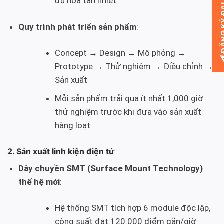
ĐĂNG KÝ
ưu hóa tản nhiệt
Quy trình phát triển sản phẩm
:
Concept → Design → Mô phỏng →
Prototype → Thử nghiệm → Điều chỉnh →
Sản xuất
Mỗi sản phẩm trải qua ít nhất 1,000 giờ
thử nghiệm trước khi đưa vào sản xuất
hàng loạt
2. Sản xuất linh kiện điện tử
Dây chuyền SMT (Surface Mount Technology)
thế hệ mới
:
Hệ thống SMT tích hợp 6 module độc lập,
công suất đạt 120.000 điểm gắn/giờ