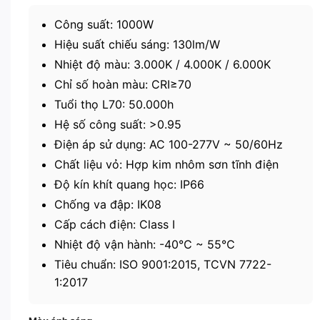
là:
tại
18.670.000 ₫.
là:
Công suất: 1000W
9.335.000 ₫.
Hiệu suất chiếu sáng: 130lm/W
Nhiệt độ màu: 3.000K / 4.000K / 6.000K
Chỉ số hoàn màu: CRI≥70
Tuổi thọ L70: 50.000h
Hệ số công suất: >0.95
Điện áp sử dụng: AC 100-277V ~ 50/60Hz
Chất liệu vỏ: Hợp kim nhôm sơn tĩnh điện
Độ kín khít quang học: IP66
Chống va đập: IK08
Cấp cách điện: Class I
Nhiệt độ vận hành: -40℃ ~ 55℃
Tiêu chuẩn: ISO 9001:2015, TCVN 7722-
1:2017