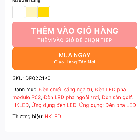
Màu ánh sáng
THÊM VÀO GIỎ HÀNG
MUA NGAY
SKU:
DP02C1K0
Danh mục:
Đèn chiếu sáng ngã tư
,
Đèn LED pha
module P02
,
Đèn LED pha ngoài trời
,
Đèn sân golf
,
HKLED
,
Ứng dụng đèn LED
,
Ứng dụng: Đèn pha LED
Thương hiệu:
HKLED