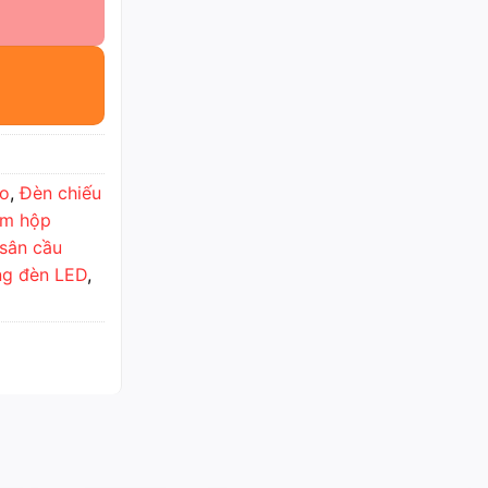
áo
,
Đèn chiếu
ám hộp
sân cầu
g đèn LED
,