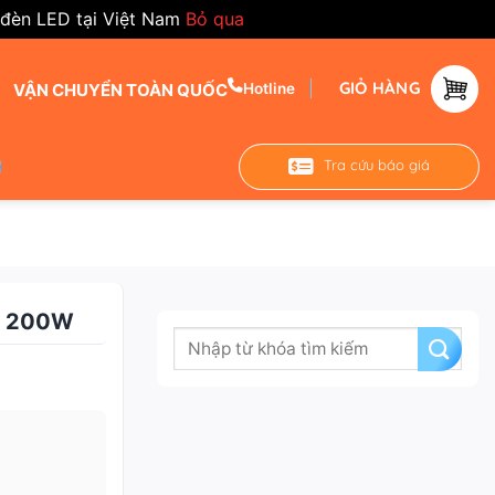
 đèn LED tại Việt Nam
Bỏ qua
GIỎ HÀNG
VẬN CHUYỂN TOÀN QUỐC
Hotline
Tra cứu báo giá
T 200W