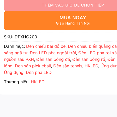
MUA NGAY
SKU:
DPXHC200
Danh mục:
Đèn chiếu bãi đỗ xe
,
Đèn chiếu biển quảng c
sáng ngã tư
,
Đèn LED pha ngoài trời
,
Đèn LED pha rọi x
nguồn sau PXH
,
Đèn sân bóng đá
,
Đèn sân bóng rổ
,
Đèn 
lông
,
Đèn sân pickleball
,
Đèn sân tennis
,
HKLED
,
Ứng dụn
Ứng dụng: Đèn pha LED
Thương hiệu:
HKLED