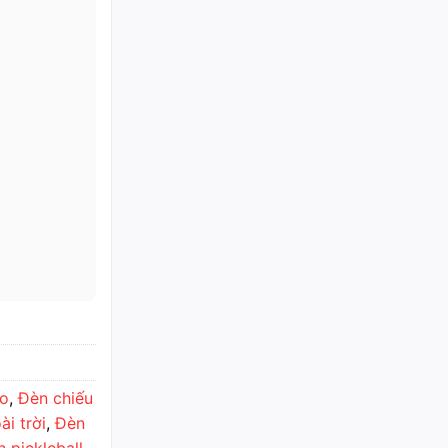
áo
,
Đèn chiếu
i trời
,
Đèn
 pickleball
,