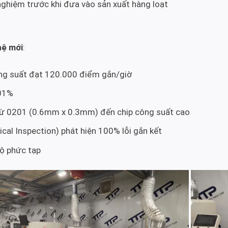
 nghiệm trước khi đưa vào sản xuất hàng loạt
hệ mới
:
ông suất đạt 120.000 điểm gắn/giờ
001%
 từ 0201 (0.6mm x 0.3mm) đến chip công suất cao
al Inspection) phát hiện 100% lỗi gắn kết
ộ phức tạp