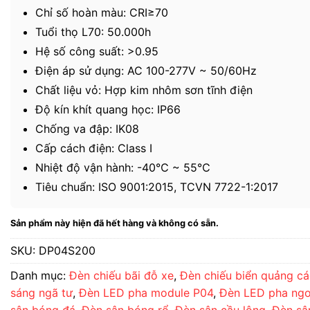
Chỉ số hoàn màu: CRI≥70
Tuổi thọ L70: 50.000h
Hệ số công suất: >0.95
Điện áp sử dụng: AC 100-277V ~ 50/60Hz
Chất liệu vỏ: Hợp kim nhôm sơn tĩnh điện
Độ kín khít quang học: IP66
Chống va đập: IK08
Cấp cách điện: Class I
Nhiệt độ vận hành: -40℃ ~ 55℃
Tiêu chuẩn: ISO 9001:2015, TCVN 7722-1:2017
Sản phẩm này hiện đã hết hàng và không có sẵn.
SKU:
DP04S200
Danh mục:
Đèn chiếu bãi đỗ xe
,
Đèn chiếu biển quảng c
sáng ngã tư
,
Đèn LED pha module P04
,
Đèn LED pha ngoà
sân bóng đá
,
Đèn sân bóng rổ
,
Đèn sân cầu lông
,
Đèn sân