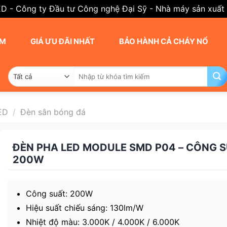
ED - Công ty Đầu tư Công nghệ Đại Sỹ - Nhà máy sản xuất
AM
GIÁ ƯU ĐÃI NHẤT
BẢO HÀNH CẢ CHÁY NỔ
Tìm
kiếm:
ED
/
Đèn sân bóng đá
ĐÈN PHA LED MODULE SMD P04 – CÔNG 
200W
Công suất: 200W
Hiệu suất chiếu sáng: 130lm/W
Nhiệt độ màu: 3.000K / 4.000K / 6.000K