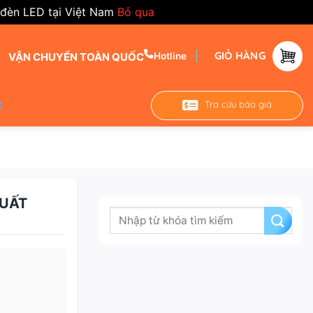
 đèn LED tại Việt Nam
Bỏ qua
GIỎ HÀNG
VẬN CHUYỂN TOÀN QUỐC
Hotline
Tra cứu báo giá
SUẤT