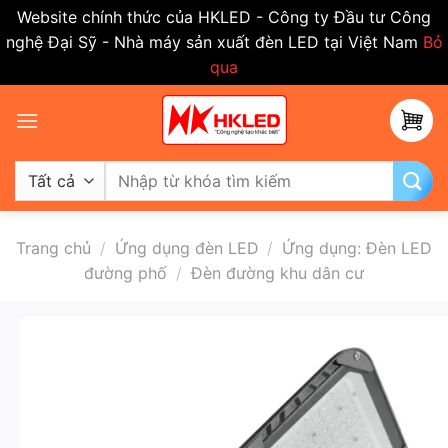
Website chính thức của HKLED - Công ty Đầu tư Công
nghệ Đại Sỹ - Nhà máy sản xuất đèn LED tại Việt Nam
Bỏ
qua
Bỏ
qua
nội
dung
Tìm
kiếm:
Trang chủ
/
Ứng dụng đèn LED
/
Ứng dụng: Đèn LED
đường phố
/
Đèn đường khu dân cư
-50%