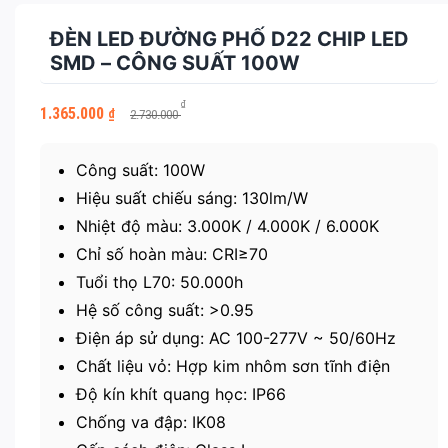
ĐÈN LED ĐƯỜNG PHỐ D22 CHIP LED
SMD – CÔNG SUẤT 100W
Giá
Giá
₫
1.365.000
₫
2.730.000
gốc
hiện
là:
tại
2.730.000 ₫.
là:
Công suất: 100W
1.365.000 ₫.
Hiệu suất chiếu sáng: 130lm/W
Nhiệt độ màu: 3.000K / 4.000K / 6.000K
Chỉ số hoàn màu: CRI≥70
Tuổi thọ L70: 50.000h
Hệ số công suất: >0.95
Điện áp sử dụng: AC 100-277V ~ 50/60Hz
Chất liệu vỏ: Hợp kim nhôm sơn tĩnh điện
Độ kín khít quang học: IP66
Chống va đập: IK08