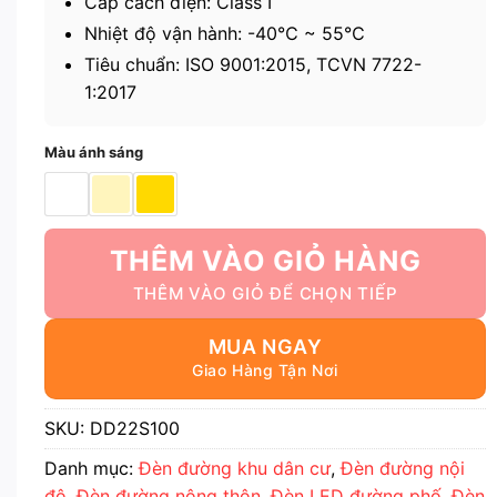
Cấp cách điện: Class I
Nhiệt độ vận hành: -40℃ ~ 55℃
Tiêu chuẩn: ISO 9001:2015, TCVN 7722-
1:2017
Màu ánh sáng
THÊM VÀO GIỎ HÀNG
MUA NGAY
SKU:
DD22S100
Danh mục:
Đèn đường khu dân cư
,
Đèn đường nội
đô
,
Đèn đường nông thôn
,
Đèn LED đường phố
,
Đèn