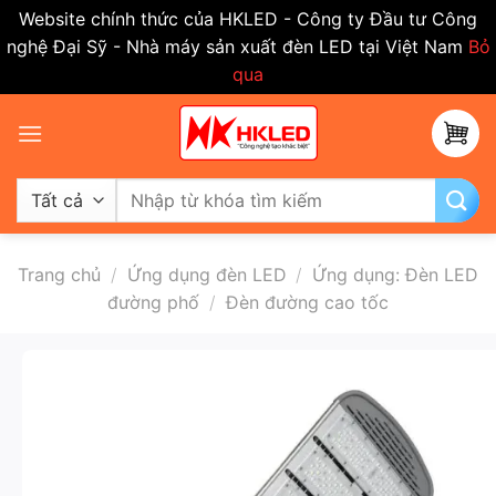
Website chính thức của HKLED - Công ty Đầu tư Công
nghệ Đại Sỹ - Nhà máy sản xuất đèn LED tại Việt Nam
Bỏ
qua
Bỏ
qua
nội
dung
Tìm
kiếm:
Trang chủ
/
Ứng dụng đèn LED
/
Ứng dụng: Đèn LED
đường phố
/
Đèn đường cao tốc
-50%