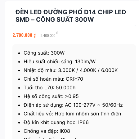
ĐÈN LED ĐƯỜNG PHỐ D14 CHIP LED
SMD – CÔNG SUẤT 300W
Giá
Giá
₫
2.700.000
₫
5.400.000
gốc
hiện
là:
tại
5.400.000 ₫.
là:
Công suất: 300W
2.700.000 ₫.
Hiệu suất chiếu sáng: 130lm/W
Nhiệt độ màu: 3.000K / 4.000K / 6.000K
Chỉ số hoàn màu: CRI≥70
Tuổi thọ L70: 50.000h
Hệ số công suất: >0.95
Điện áp sử dụng: AC 100-277V ~ 50/60Hz
Chất liệu vỏ: Hợp kim nhôm sơn tĩnh điện
Độ kín khít quang học: IP66
Chống va đập: IK08