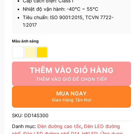
Cấp cách điện: Class I
Nhiệt độ vận hành: -40℃ ~ 55℃
Tiêu chuẩn: ISO 9001:2015, TCVN 7722-
1:2017
Màu ánh sáng
THÊM VÀO GIỎ HÀNG
MUA NGAY
SKU:
DD14S300
Danh mục:
Đèn đường cao tốc
,
Đèn LED đường
phố
,
Đèn LED đường phố D14
,
HKLED
,
Ứng dụng